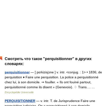
Смотреть что такое "perquisitionner" в других
словарях:
perquisitionner
— [ pɛrkizisjɔne ] v. intr. <conjug. : 1> • 1836; de
perquisition ♦ Faire une perquisition. La police a perquisitionné
chez lui, à son domicile. ⇒ fouiller. « Ils ont fouiné partout,
perquisitionné comme ils disent » (Genevoix). ♢ Trans.… …
Encyclopédie Universelle
PERQUISITIONNER
— v. intr. T. de Jurisprudence Faire une
perquisition judiciaire. On a perquisitionné à son domicile …