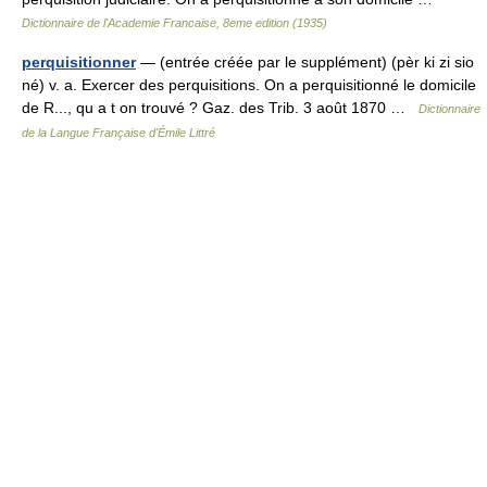
Dictionnaire de l'Academie Francaise, 8eme edition (1935)
perquisitionner
— (entrée créée par le supplément) (pèr ki zi sio
né) v. a. Exercer des perquisitions. On a perquisitionné le domicile
de R..., qu a t on trouvé ? Gaz. des Trib. 3 août 1870 …
Dictionnaire
de la Langue Française d'Émile Littré