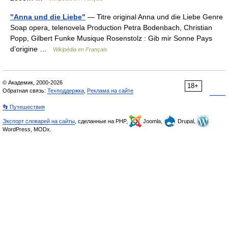
"Anna und die Liebe"
— Titre original Anna und die Liebe Genre
Soap opera, telenovela Production Petra Bodenbach, Christian
Popp, Gilbert Funke Musique Rosenstolz : Gib mir Sonne Pays
d’origine …
Wikipédia en Français
© Академик, 2000-2026
18+
Обратная связь:
Техподдержка
,
Реклама на сайте
👣 Путешествия
Экспорт словарей на сайты
, сделанные на PHP,
Joomla,
Drupal,
WordPress, MODx.