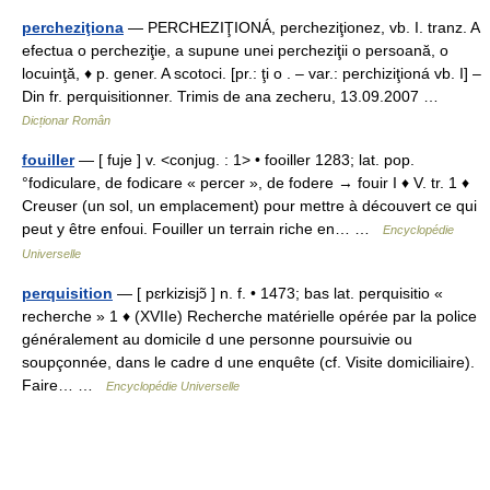
percheziţiona
— PERCHEZIŢIONÁ, percheziţionez, vb. I. tranz. A
efectua o percheziţie, a supune unei percheziţii o persoană, o
locuinţă, ♦ p. gener. A scotoci. [pr.: ţi o . – var.: perchiziţioná vb. I] –
Din fr. perquisitionner. Trimis de ana zecheru, 13.09.2007 …
Dicționar Român
fouiller
— [ fuje ] v. <conjug. : 1> • fooiller 1283; lat. pop.
°fodiculare, de fodicare « percer », de fodere → fouir I ♦ V. tr. 1 ♦
Creuser (un sol, un emplacement) pour mettre à découvert ce qui
peut y être enfoui. Fouiller un terrain riche en… …
Encyclopédie
Universelle
perquisition
— [ pɛrkizisjɔ̃ ] n. f. • 1473; bas lat. perquisitio «
recherche » 1 ♦ (XVIIe) Recherche matérielle opérée par la police
généralement au domicile d une personne poursuivie ou
soupçonnée, dans le cadre d une enquête (cf. Visite domiciliaire).
Faire… …
Encyclopédie Universelle