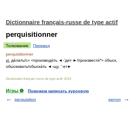
Dictionnaire français-russe de type actif
perquisitionner
Толкование
Перевод
perquisitionner
vi.
де́лать/с= <производи́ть ◄-'дит-►/произвести́*> о́быск,
обы́скивать/обыска́ть ◄-щу, '-ет►
Dictionnaire français-russe de type actif
.
2014
.
Игры ⚽
Поможем написать курсовую
perquisition
perron